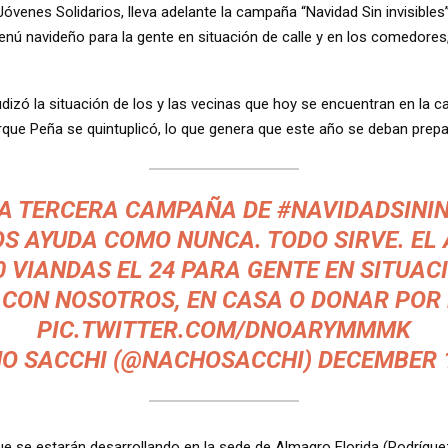
Jóvenes Solidarios, lleva adelante la campaña “Navidad Sin invisible
nú navideño para la gente en situación de calle y en los comedores
dizó la situación de los y las vecinas que hoy se encuentran en la c
que Peña se quintuplicó, lo que genera que este año se deban pre
LA TERCERA CAMPAÑA DE
#NAVIDADSININ
S AYUDA COMO NUNCA. TODO SIRVE. EL
 VIANDAS EL 24 PARA GENTE EN SITUACI
 CON NOSOTROS, EN CASA O DONAR POR
PIC.TWITTER.COM/DNOARYMMMK
O SACCHI (@NACHOSACCHI)
DECEMBER 1
ue se estarán desarrollando en la sede de Almagro Florida (Rodrígu