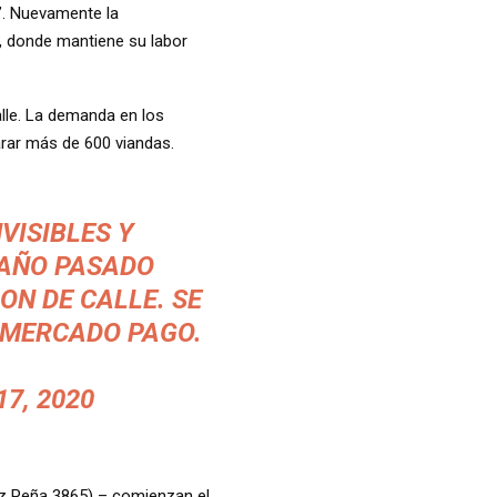
s”. Nuevamente la
, donde mantiene su labor
alle. La demanda en los
parar más de 600 viandas.
VISIBLES
Y
 AÑO PASADO
ON DE CALLE. SE
 MERCADO PAGO.
7, 2020
ez Peña 3865) – comienzan el