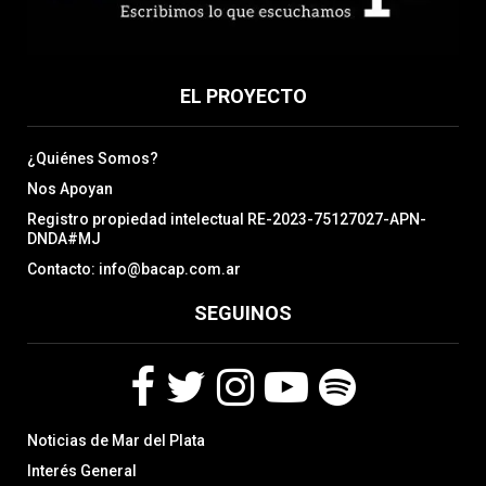
EL PROYECTO
¿Quiénes Somos?
Nos Apoyan
Registro propiedad intelectual RE-2023-75127027-APN-
DNDA#MJ
Contacto: info@bacap.com.ar
SEGUINOS
F
T
I
Y
S
Noticias de Mar del Plata
a
w
n
o
p
c
i
s
u
o
Interés General