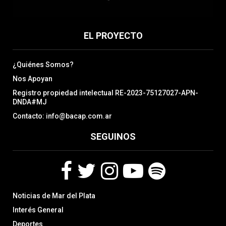
EL PROYECTO
¿Quiénes Somos?
Nos Apoyan
Registro propiedad intelectual RE-2023-75127027-APN-
DNDA#MJ
Contacto: info@bacap.com.ar
SEGUINOS
F
T
I
Y
S
Noticias de Mar del Plata
a
w
n
o
p
c
i
s
u
o
Interés General
e
t
t
t
t
Deportes