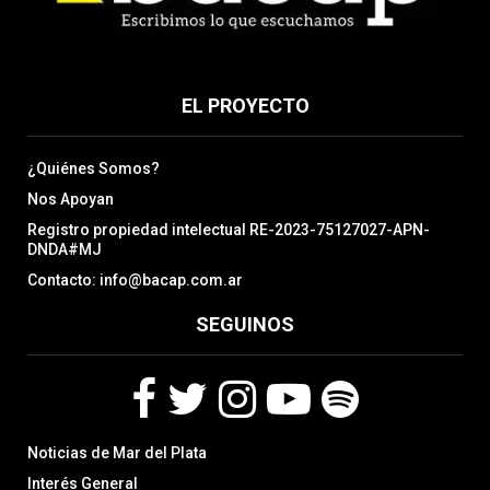
EL PROYECTO
¿Quiénes Somos?
Nos Apoyan
Registro propiedad intelectual RE-2023-75127027-APN-
DNDA#MJ
Contacto: info@bacap.com.ar
SEGUINOS
F
T
I
Y
S
Noticias de Mar del Plata
a
w
n
o
p
c
i
s
u
o
Interés General