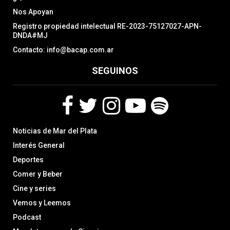
Nos Apoyan
Registro propiedad intelectual RE-2023-75127027-APN-
DNDA#MJ
Contacto: info@bacap.com.ar
SEGUINOS
F
T
I
Y
S
Noticias de Mar del Plata
a
w
n
o
p
c
i
s
u
o
Interés General
e
t
t
t
t
Deportes
b
t
a
u
i
Comer y Beber
o
e
g
b
f
o
r
r
e
y
Cine y series
k
a
Vemos y Leemos
m
Podcast