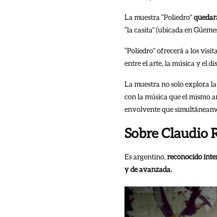
La muestra “Poliedro”
quedará
“la casita” (ubicada en Güeme
“Poliedro” ofrecerá a los vis
entre el arte, la música y el d
La muestra no solo explora la 
con la música que el mismo ar
envolvente que simultáneame
Sobre Claudio 
Es argentino,
reconocido inte
y de avanzada.