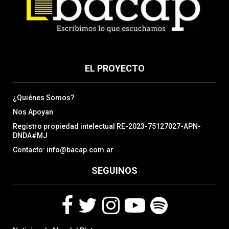
EL PROYECTO
¿Quiénes Somos?
Nos Apoyan
Registro propiedad intelectual RE-2023-75127027-APN-
DNDA#MJ
Contacto: info@bacap.com.ar
SEGUINOS
F
T
I
Y
S