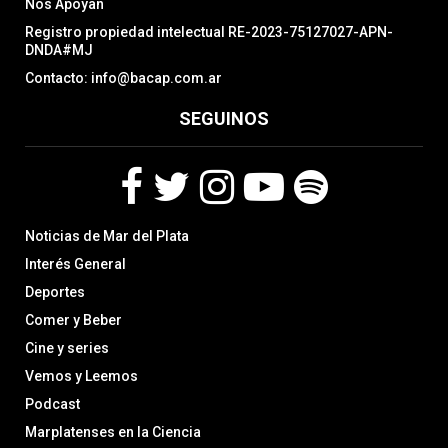
Nos Apoyan
Registro propiedad intelectual RE-2023-75127027-APN-
DNDA#MJ
Contacto: info@bacap.com.ar
SEGUINOS
F
T
I
Y
S
Noticias de Mar del Plata
a
w
n
o
p
c
i
s
u
o
Interés General
e
t
t
t
t
Deportes
b
t
a
u
i
Comer y Beber
o
e
g
b
f
o
r
r
e
y
Cine y series
k
a
Vemos y Leemos
m
Podcast
Marplatenses en la Ciencia