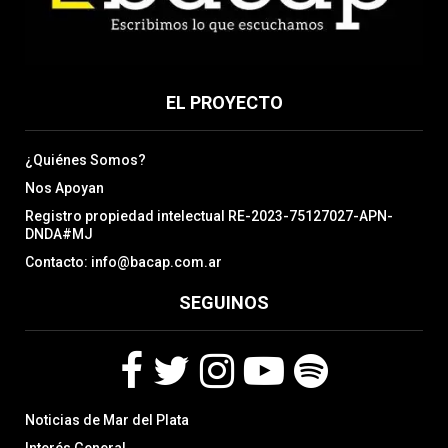
EL PROYECTO
¿Quiénes Somos?
Nos Apoyan
Registro propiedad intelectual RE-2023-75127027-APN-
DNDA#MJ
Contacto: info@bacap.com.ar
SEGUINOS
F
T
I
Y
S
Noticias de Mar del Plata
a
w
n
o
p
c
i
s
u
o