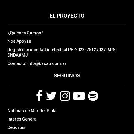
EL PROYECTO
¿Quiénes Somos?
Nos Apoyan
Registro propiedad intelectual RE-2023-75127027-APN-
DNDA#MJ
Contacto: info@bacap.com.ar
SEGUINOS
F
T
I
Y
S
Noticias de Mar del Plata
a
w
n
o
p
c
i
s
u
o
Interés General
e
t
t
t
t
Deportes
b
t
a
u
i