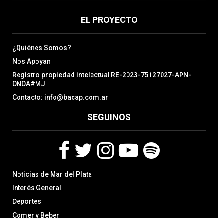
EL PROYECTO
¿Quiénes Somos?
Nos Apoyan
Registro propiedad intelectual RE-2023-75127027-APN-
DNDA#MJ
Contacto: info@bacap.com.ar
SEGUINOS
F
T
I
Y
S
Noticias de Mar del Plata
a
w
n
o
p
c
i
s
u
o
Interés General
e
t
t
t
t
Deportes
b
t
a
u
i
Comer y Beber
o
e
g
b
f