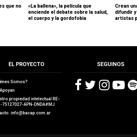
es que no
«La ballena», la película que
Crean una
enciende el debate sobre la salud,
difundir 
el cuerpo y la gordofobia
artistas 
EL PROYECTO
SEGUINOS
iénes Somos?
 Apoyan
F
T
I
Y
S
stro propiedad intelectual RE-
a
w
n
o
p
3-75127027-APN-DNDA#MJ
c
i
s
u
o
acto: info@bacap.com.ar
e
t
t
t
t
b
t
a
u
i
o
e
g
b
f
o
r
r
e
y