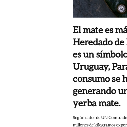
El mate es má
Heredado de l
es un símbolo
Uruguay, Para
consumo se ha
generando un
yerba mate.
Según datos de UN Comtrade re
millones de kilogramos export