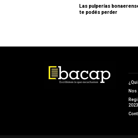
Las pulperías bonaerens
te podés perder
¿Qu
Nos
Regi
202
Cont