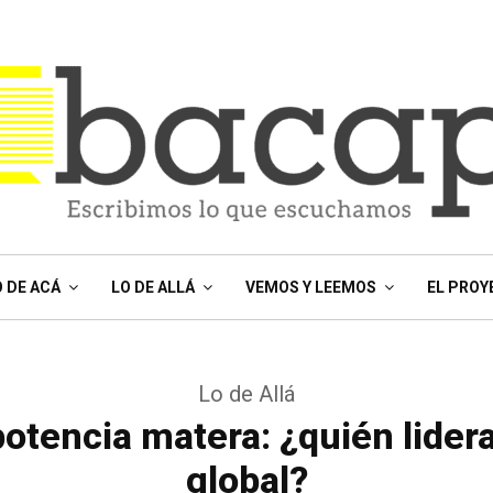
O DE ACÁ
LO DE ALLÁ
VEMOS Y LEEMOS
EL PROY
Lo de Allá
potencia matera: ¿quién lider
global?