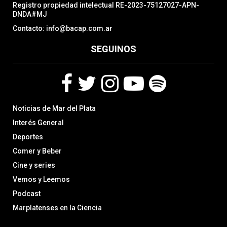
Registro propiedad intelectual RE-2023-75127027-APN-
DNDA#MJ
Contacto: info@bacap.com.ar
SEGUINOS
F
T
I
Y
S
Noticias de Mar del Plata
a
w
n
o
p
c
i
s
u
o
Interés General
e
t
t
t
t
Deportes
b
t
a
u
i
Comer y Beber
o
e
g
b
f
o
r
r
e
y
Cine y series
k
a
Vemos y Leemos
m
Podcast
Marplatenses en la Ciencia