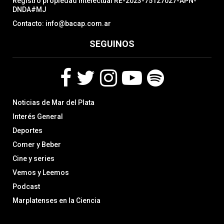
Registro propiedad intelectual RE-2023-75127027-APN-
DNDA#MJ
Contacto: info@bacap.com.ar
SEGUINOS
F
T
I
Y
S
Noticias de Mar del Plata
a
w
n
o
p
c
i
s
u
o
Interés General
e
t
t
t
t
Deportes
b
t
a
u
i
Comer y Beber
o
e
g
b
f
o
r
r
e
y
Cine y series
k
a
Vemos y Leemos
m
Podcast
Marplatenses en la Ciencia