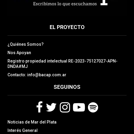
EL PROYECTO
¿Quiénes Somos?
Nos Apoyan
Registro propiedad intelectual RE-2023-75127027-APN-
DNDA#MJ
Contacto: info@bacap.com.ar
SEGUINOS
F
T
I
Y
S
Noticias de Mar del Plata
a
w
n
o
p
c
i
s
u
o
Interés General