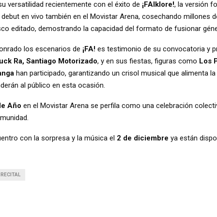
 versatilidad recientemente con el éxito de
¡FAlklore!
, la versión f
su debut en vivo también en el Movistar Arena, cosechando millones 
isco editado, demostrando la capacidad del formato de fusionar gén
 honrado los escenarios de
¡FA!
es testimonio de su convocatoria y 
Luck Ra, Santiago Motorizado
, y en sus fiestas, figuras como
Los P
anga
han participado, garantizando un crisol musical que alimenta l
derán al público en esta ocasión.
 de Año
en el Movistar Arena se perfila como una celebración colecti
omunidad.
entro con la sorpresa y la música el
2 de diciembre
ya están dispo
RECITAL