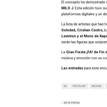
El concepto ha demostrado su
MILO J
. Esta edición tuvo 
plataformas digitales y un d
La lista de artistas que han
Soledad, Cristian Castro, 
Levinton y el Mono de Kap
serán las figuras que sorpren
La
Gran Fiesta ¡FA! de Fin
música y emoción con su c
Las entradas
para este encu
FA
FIESTA ¡FA!
MÚSICA
NOTA PREVIA