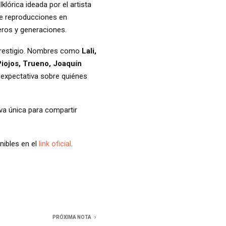
olklórica ideada por el artista
de reproducciones en
eros y generaciones.
prestigio. Nombres como
Lali,
iojos, Trueno, Joaquín
a expectativa sobre quiénes
va única para compartir
nibles en el
link oficial
.
PRÓXIMA NOTA