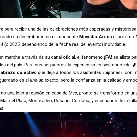
ara para recibir una de las celebraciones más esperadas y misteriosa
rmado su desembarco en el imponente
Movistar Arena
el próximo
 (o 2025, dependiendo de la fecha real del evento) inolvidable.
en marcha a través de su canal oficial, el fenómeno
¡FA!
se alista p
s del país. Para sus seguidores, la experiencia es bien conocida:
¡
 abrazo colectivo
que deja a todos los asistentes «pipones», con 
 guardado es el
line-up
exacto, pero la confianza en la calidad y emoc
 una íntima reunión en casa de Mex, pronto se transformó en una F
r del Plata, Montevideo, Rosario, Córdoba, y escenarios de la talla
as.