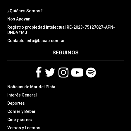
¿Quiénes Somos?
Nos Apoyan
Registro propiedad intelectual RE-2023-75127027-APN-
DNDA#MJ
Contacto: info@bacap.com.ar
SEGUINOS
F
T
I
Y
S
Noticias de Mar del Plata
a
w
n
o
p
c
i
s
u
o
Interés General
e
t
t
t
t
Deportes
b
t
a
u
i
Comer y Beber
o
e
g
b
f
o
r
r
e
y
Cine y series
k
a
Vemos y Leemos
m