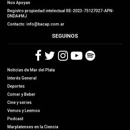
Nos Apoyan
Registro propiedad intelectual RE-2023-75127027-APN-
DNDA#MJ
Contacto: info@bacap.com.ar
SEGUINOS
F
T
I
Y
S
Noticias de Mar del Plata
a
w
n
o
p
c
i
s
u
o
Interés General
e
t
t
t
t
Deportes
b
t
a
u
i
Comer y Beber
o
e
g
b
f
o
r
r
e
y
Cine y series
k
a
Vemos y Leemos
m
Podcast
Marplatenses en la Ciencia