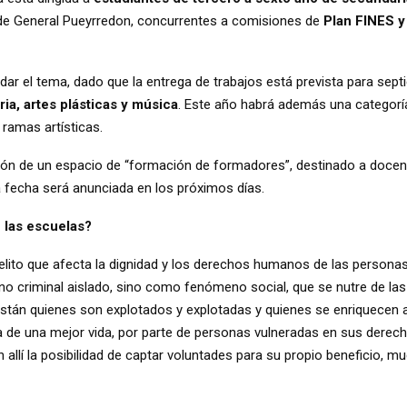
o de General Pueyrredon, concurrentes a comisiones de
Plan FINES y
dar el tema, dado que la entrega de trabajos está prevista para sept
aria, artes plásticas y música
. Este año habrá además una categorí
 ramas artísticas.
ción de un espacio de “formación de formadores”, destinado a doce
La fecha será anunciada en los próximos días.
n las escuelas?
elito que afecta la dignidad y los derechos humanos de las persona
 criminal aislado, sino como fenómeno social, que se nutre de las
Están quienes son explotados y explotadas y quienes se enriquecen 
a de una mejor vida, por parte de personas vulneradas en sus derec
 allí la posibilidad de captar voluntades para su propio beneficio, mu