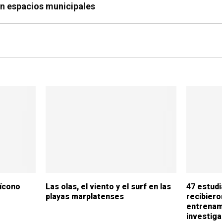
en espacios municipales
 ícono
Las olas, el viento y el surf en las
47 estud
playas marplatenses
recibiero
entrenam
investiga