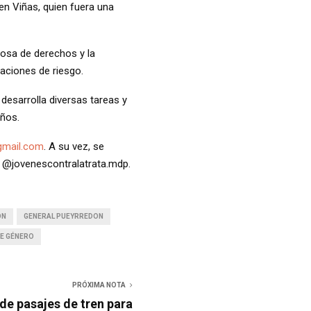
en Viñas, quien fuera una
osa de derechos y la
uaciones de riesgo.
 desarrolla diversas tareas y
años.
@gmail.com
. A su vez, se
 @jovenescontralatrata.mdp.
ÓN
GENERAL PUEYRREDON
DE GÉNERO
PRÓXIMA NOTA
de pasajes de tren para