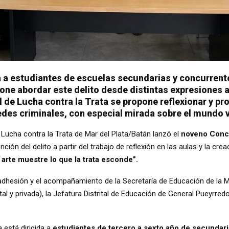
da a estudiantes de escuelas secundarias y concurrent
pone abordar este delito desde distintas expresiones a
l de Lucha contra la Trata se propone reflexionar y p
des criminales, con especial mirada sobre el mundo v
 Lucha contra la Trata de Mar del Plata/Batán lanzó el
noveno Concu
ción del delito a partir del trabajo de reflexión en las aulas y la crea
arte muestre lo que la trata esconde”.
a adhesión y el acompañamiento de la Secretaría de Educación de la M
al y privada), la Jefatura Distrital de Educación de General Pueyrre
 está dirigida a
estudiantes de tercero a sexto año de secundari