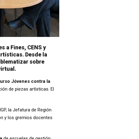
es a Fines, CENS y
rtísticas. Desde la
roblematizar sobre
irtual.
rso Jóvenes contra la
ción de piezas artísticas. El
GP, la Jefatura de Región
don y los gremios docentes
a
de escuelas de gestión