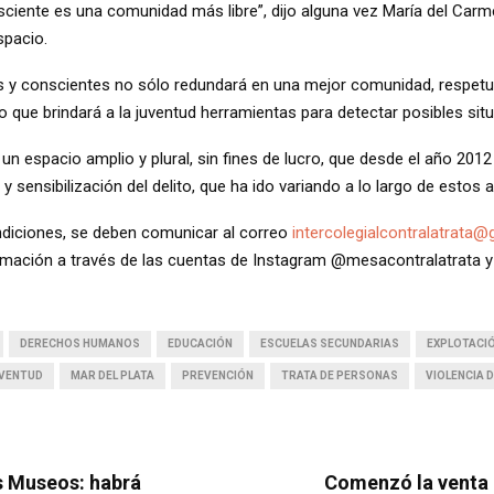
ciente es una comunidad más libre”, dijo alguna vez María del Carm
spacio.
as y conscientes no sólo redundará en una mejor comunidad, respetu
o que brindará a la juventud herramientas para detectar posibles sit
 un espacio amplio y plural, sin fines de lucro, que desde el año 2012
y sensibilización del delito, que ha ido variando a lo largo de estos 
ondiciones, se deben comunicar al correo
intercolegialcontralatrata
mación a través de las cuentas de Instagram @mesacontralatrata y
DERECHOS HUMANOS
EDUCACIÓN
ESCUELAS SECUNDARIAS
EXPLOTACI
VENTUD
MAR DEL PLATA
PREVENCIÓN
TRATA DE PERSONAS
VIOLENCIA 
os Museos: habrá
Comenzó la venta 