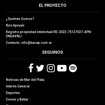
EL PROYECTO
¿Quiénes Somos?
Nos Apoyan
Registro propiedad intelectual RE-2023-75127027-APN-
DNDA#MJ
Contacto: info@bacap.com.ar
SEGUINOS
F
T
I
Y
S
Noticias de Mar del Plata
a
w
n
o
p
c
i
s
u
o
Interés General
e
t
t
t
t
Deportes
b
t
a
u
i
Comer y Beber
o
e
g
b
f
o
r
r
e
y