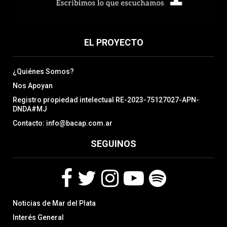
EL PROYECTO
¿Quiénes Somos?
Nos Apoyan
Registro propiedad intelectual RE-2023-75127027-APN-
DNDA#MJ
Contacto: info@bacap.com.ar
SEGUINOS
F
T
I
Y
S
Noticias de Mar del Plata
a
w
n
o
p
c
i
s
u
o
Interés General
e
t
t
t
t