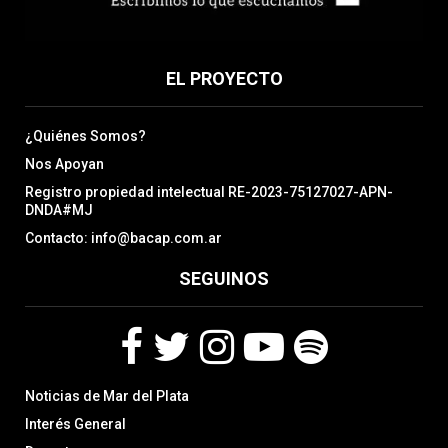
EL PROYECTO
¿Quiénes Somos?
Nos Apoyan
Registro propiedad intelectual RE-2023-75127027-APN-
DNDA#MJ
Contacto: info@bacap.com.ar
SEGUINOS
F
T
I
Y
S
Noticias de Mar del Plata
a
w
n
o
p
c
i
s
u
o
Interés General
e
t
t
t
t