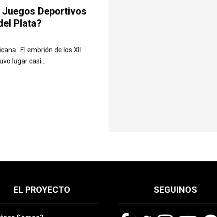
s Juegos Deportivos
el Plata?
icana El embrión de los XII
o lugar casi...
EL PROYECTO
SEGUINOS