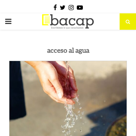
Facebook
Twitter
Instagram
Youtube
PRIMARY
MENU
acceso al agua