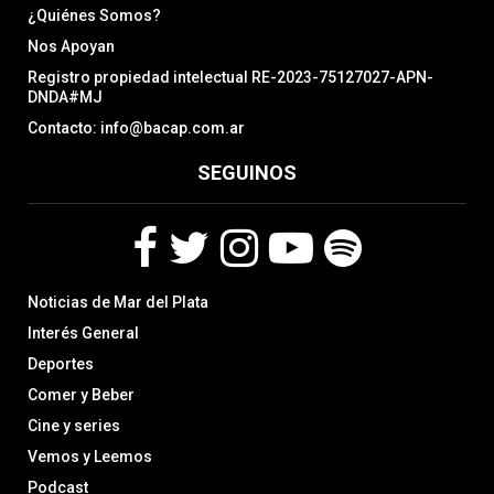
¿Quiénes Somos?
Nos Apoyan
Registro propiedad intelectual RE-2023-75127027-APN-
DNDA#MJ
Contacto: info@bacap.com.ar
SEGUINOS
F
T
I
Y
S
Noticias de Mar del Plata
a
w
n
o
p
c
i
s
u
o
Interés General
e
t
t
t
t
Deportes
b
t
a
u
i
Comer y Beber
o
e
g
b
f
o
r
r
e
y
Cine y series
k
a
Vemos y Leemos
m
Podcast