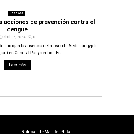
Lo de Acá
ca acciones de prevención contra el
dengue
abril 17, 2024
0
ados arrojan la ausencia del mosquito Aedes aegypti
ngue) en General Pueyrredon. En...
Leer más
Noticias de Mar del Plata