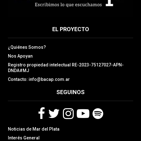
EL PROYECTO
¿Quiénes Somos?
Nos Apoyan
Registro propiedad intelectual RE-2023-75127027-APN-
DNDA#MJ
Contacto: info@bacap.com.ar
SEGUINOS
F
T
I
Y
S
Noticias de Mar del Plata
a
w
n
o
p
c
i
s
u
o
Interés General