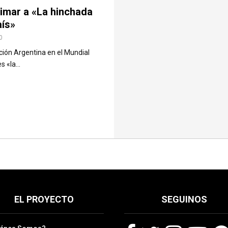
imar a «La hinchada
aís»
0
ción Argentina en el Mundial
 «la...
EL PROYECTO
SEGUINOS