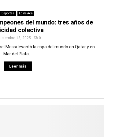
Deportes
Lo de Acá
campeones del mundo: tres años de
licidad colectiva
diciembre 18, 2025
0
nel Messi levantó la copa del mundo en Qatar y en
Mar del Plata,...
Leer más