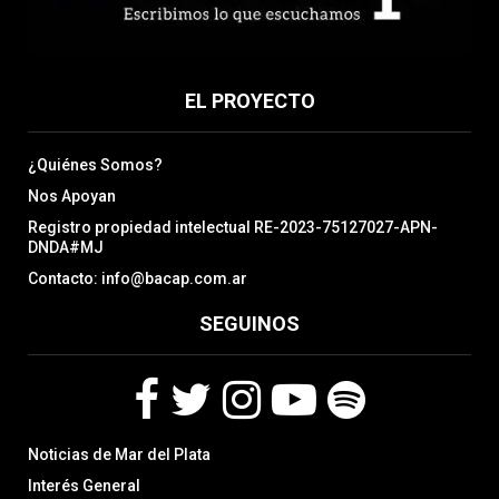
EL PROYECTO
¿Quiénes Somos?
Nos Apoyan
Registro propiedad intelectual RE-2023-75127027-APN-
DNDA#MJ
Contacto: info@bacap.com.ar
SEGUINOS
F
T
I
Y
S
Noticias de Mar del Plata
a
w
n
o
p
c
i
s
u
o
Interés General