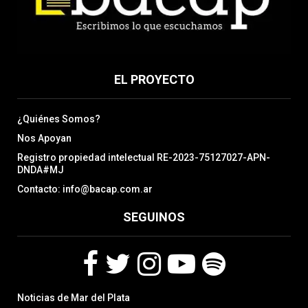
EL PROYECTO
¿Quiénes Somos?
Nos Apoyan
Registro propiedad intelectual RE-2023-75127027-APN-
DNDA#MJ
Contacto: info@bacap.com.ar
SEGUINOS
F
T
I
Y
S
Noticias de Mar del Plata
a
w
n
o
p