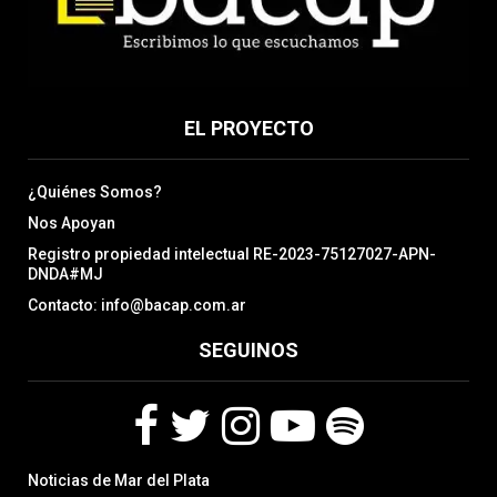
EL PROYECTO
¿Quiénes Somos?
Nos Apoyan
Registro propiedad intelectual RE-2023-75127027-APN-
DNDA#MJ
Contacto: info@bacap.com.ar
SEGUINOS
F
T
I
Y
S
Noticias de Mar del Plata
a
w
n
o
p