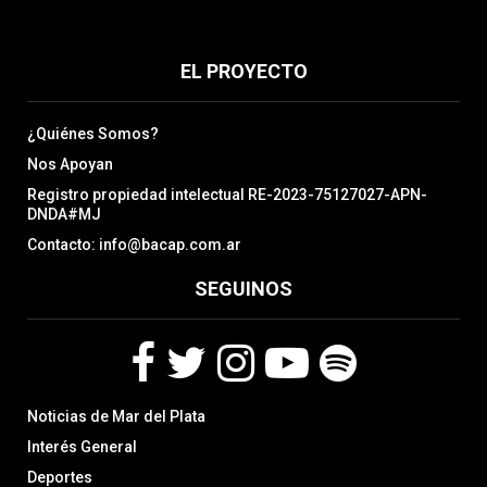
EL PROYECTO
¿Quiénes Somos?
Nos Apoyan
Registro propiedad intelectual RE-2023-75127027-APN-
DNDA#MJ
Contacto: info@bacap.com.ar
SEGUINOS
F
T
I
Y
S
Noticias de Mar del Plata
a
w
n
o
p
c
i
s
u
o
Interés General
e
t
t
t
t
Deportes