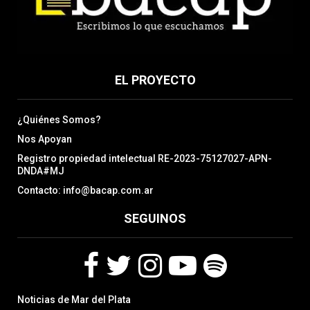
EL PROYECTO
¿Quiénes Somos?
Nos Apoyan
Registro propiedad intelectual RE-2023-75127027-APN-
DNDA#MJ
Contacto: info@bacap.com.ar
SEGUINOS
F
T
I
Y
S
Noticias de Mar del Plata
a
w
n
o
p