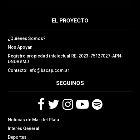
EL PROYECTO
¿Quiénes Somos?
Nos Apoyan
Registro propiedad intelectual RE-2023-75127027-APN-
DNDA#MJ
Contacto: info@bacap.com.ar
SEGUINOS
F
T
I
Y
S
Noticias de Mar del Plata
a
w
n
o
p
c
i
s
u
o
Interés General
e
t
t
t
t
Deportes