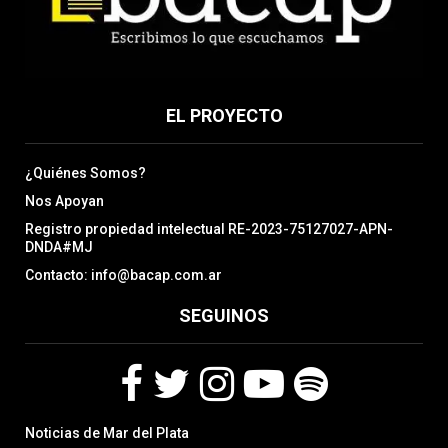
EL PROYECTO
¿Quiénes Somos?
Nos Apoyan
Registro propiedad intelectual RE-2023-75127027-APN-
DNDA#MJ
Contacto: info@bacap.com.ar
SEGUINOS
F
T
I
Y
S
Noticias de Mar del Plata
a
w
n
o
p