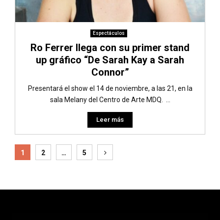
Espectáculos
Ro Ferrer llega con su primer stand
up gráfico “De Sarah Kay a Sarah
Connor”
Presentará el show el 14 de noviembre, a las 21, en la
sala Melany del Centro de Arte MDQ. ...
Leer más
Paginación
1
2
…
5
de
entradas