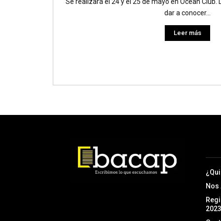
Se realizará el 24 y el 25 de mayo en Ocean Club. La
dar a conocer...
Leer más
¿Qu
Nos
Regi
202