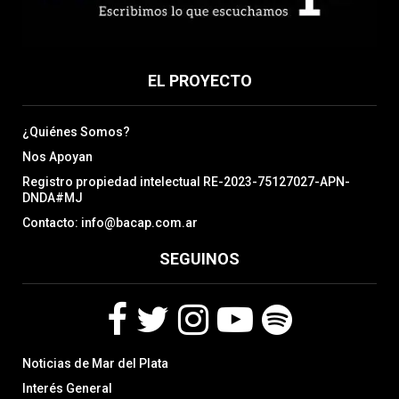
EL PROYECTO
¿Quiénes Somos?
Nos Apoyan
Registro propiedad intelectual RE-2023-75127027-APN-
DNDA#MJ
Contacto: info@bacap.com.ar
SEGUINOS
F
T
I
Y
S
Noticias de Mar del Plata
a
w
n
o
p
c
i
s
u
o
Interés General