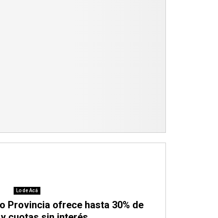
Lo de Acá
co Provincia ofrece hasta 30% de
y cuotas sin interés