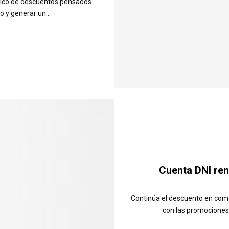
banico de descuentos pensados
 y generar un...
Cuenta DNI ren
Continúa el descuento en come
con las promociones e