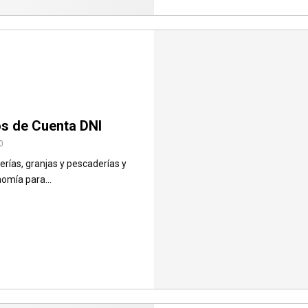
os de Cuenta DNI
0
rías, granjas y pescaderías y
omía para...