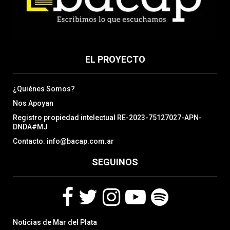
EL PROYECTO
¿Quiénes Somos?
Nos Apoyan
Registro propiedad intelectual RE-2023-75127027-APN-
DNDA#MJ
Contacto: info@bacap.com.ar
SEGUINOS
F
T
I
Y
S
Noticias de Mar del Plata
a
w
n
o
p