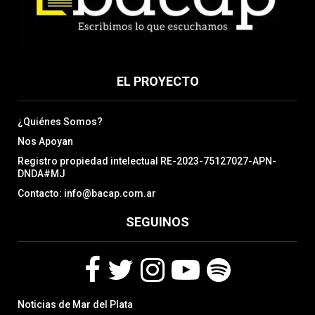
EL PROYECTO
¿Quiénes Somos?
Nos Apoyan
Registro propiedad intelectual RE-2023-75127027-APN-
DNDA#MJ
Contacto: info@bacap.com.ar
SEGUINOS
F
T
I
Y
S
Noticias de Mar del Plata
a
w
n
o
p