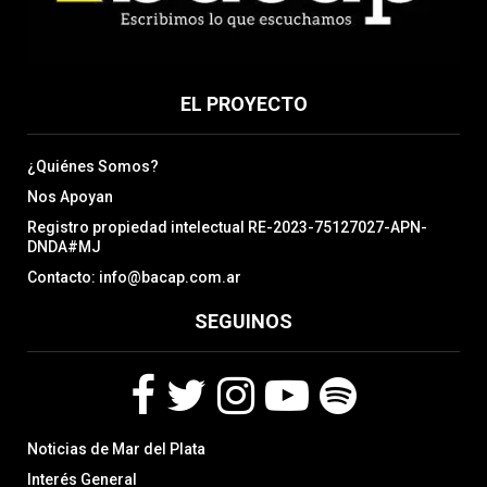
EL PROYECTO
¿Quiénes Somos?
Nos Apoyan
Registro propiedad intelectual RE-2023-75127027-APN-
DNDA#MJ
Contacto: info@bacap.com.ar
SEGUINOS
F
T
I
Y
S
Noticias de Mar del Plata
a
w
n
o
p
c
i
s
u
o
Interés General