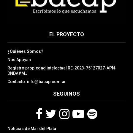
EL PROYECTO
¿Quiénes Somos?
Nos Apoyan
Registro propiedad intelectual RE-2023-75127027-APN-
DNDA#MJ
Contacto: info@bacap.com.ar
SEGUINOS
F
T
I
Y
S
Noticias de Mar del Plata
a
w
n
o
p