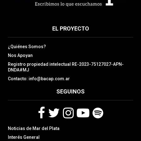
EL PROYECTO
¿Quiénes Somos?
Nos Apoyan
Registro propiedad intelectual RE-2023-75127027-APN-
DNDA#MJ
Contacto: info@bacap.com.ar
SEGUINOS
F
T
I
Y
S
Noticias de Mar del Plata
a
w
n
o
p
c
i
s
u
o
Interés General