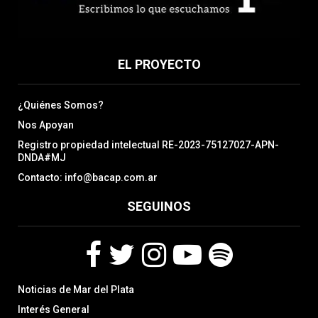
EL PROYECTO
¿Quiénes Somos?
Nos Apoyan
Registro propiedad intelectual RE-2023-75127027-APN-
DNDA#MJ
Contacto: info@bacap.com.ar
SEGUINOS
F
T
I
Y
S
Noticias de Mar del Plata
a
w
n
o
p
c
i
s
u
o
Interés General