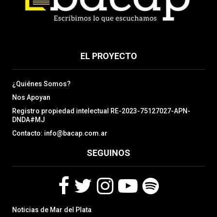
EL PROYECTO
¿Quiénes Somos?
Nos Apoyan
Registro propiedad intelectual RE-2023-75127027-APN-
DNDA#MJ
Contacto: info@bacap.com.ar
SEGUINOS
F
T
I
Y
S
Noticias de Mar del Plata
a
w
n
o
p