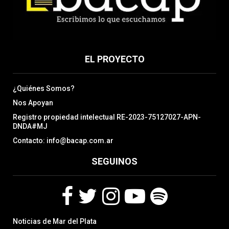
EL PROYECTO
¿Quiénes Somos?
Nos Apoyan
Registro propiedad intelectual RE-2023-75127027-APN-
DNDA#MJ
Contacto: info@bacap.com.ar
SEGUINOS
F
T
I
Y
S
Noticias de Mar del Plata
a
w
n
o
p