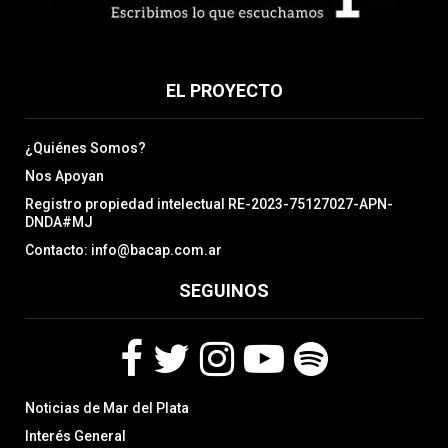
EL PROYECTO
¿Quiénes Somos?
Nos Apoyan
Registro propiedad intelectual RE-2023-75127027-APN-
DNDA#MJ
Contacto: info@bacap.com.ar
SEGUINOS
F
T
I
Y
S
Noticias de Mar del Plata
a
w
n
o
p
c
i
s
u
o
Interés General