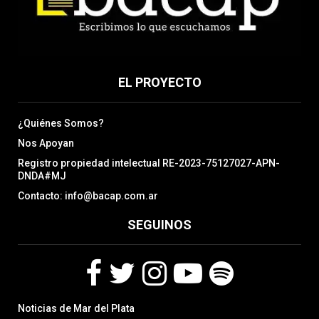
EL PROYECTO
¿Quiénes Somos?
Nos Apoyan
Registro propiedad intelectual RE-2023-75127027-APN-
DNDA#MJ
Contacto: info@bacap.com.ar
SEGUINOS
F
T
I
Y
S
Noticias de Mar del Plata
a
w
n
o
p