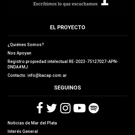
EL PROYECTO
¿Quiénes Somos?
Nos Apoyan
Registro propiedad intelectual RE-2023-75127027-APN-
DNDA#MJ
Contacto: info@bacap.com.ar
SEGUINOS
F
T
I
Y
S
Noticias de Mar del Plata
a
w
n
o
p
c
i
s
u
o
Interés General